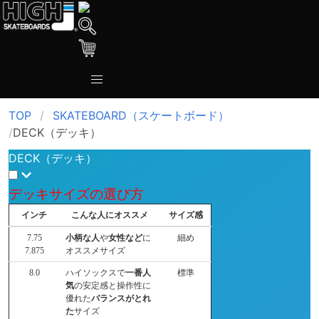
TOP
SKATEBOARD（スケートボード）
DECK（デッキ）
DECK（デッキ）
デッキサイズの選び方
インチ
こんな人にオススメ
サイズ感
7.75
小柄な人
や
女性など
に
細め
7.875
オススメサイズ
8.0
ハイソックスで
一番人
標準
気
の安定感と操作性に
優れた
バランスがとれ
た
サイズ