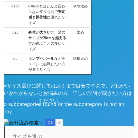
8.125
8.0inchとほとんど変わ
やや太め
らない乗り心地で
安定
感と操作性
に優れたサ
イズ
8.25
身体が大きい
方、足の
太め
サイズが
28cmを越える
方が選ぶことの多いサ
イズ
8.5
ランプ
や
ボール
などを
結構太め
メインに挑戦したい方
が選ぶサイズ
※サイズ選びに関してはあくまで目安ですので、どれがい
いかわからないとお悩みの方、詳しい説明が聞きたい方は
店舗までお電話
ください。
No subcategories found or the subcategory is not an
array.
絞り込み検索：
7.8
サイズを選ぶ