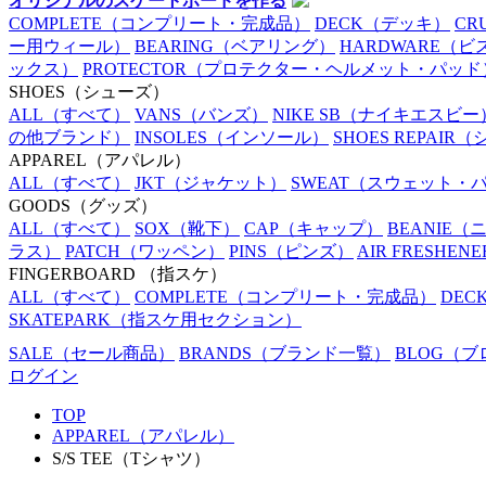
オリジナルのスケートボードを作る
COMPLETE
（コンプリート・完成品）
DECK
（デッキ）
CR
ー用ウィール）
BEARING
（ベアリング）
HARDWARE
（ビ
ックス）
PROTECTOR
（プロテクター・ヘルメット・パッド
SHOES
（シューズ）
ALL
（すべて）
VANS
（バンズ）
NIKE SB
（ナイキエスビー
の他ブランド）
INSOLES
（インソール）
SHOES REPAIR
（
APPAREL
（アパレル）
ALL
（すべて）
JKT
（ジャケット）
SWEAT
（スウェット・
GOODS
（グッズ）
ALL
（すべて）
SOX
（靴下）
CAP
（キャップ）
BEANIE
（
ラス）
PATCH
（ワッペン）
PINS
（ピンズ）
AIR FRESHENE
FINGERBOARD
（指スケ）
ALL
（すべて）
COMPLETE
（コンプリート・完成品）
DEC
SKATEPARK
（指スケ用セクション）
SALE
（セール商品）
BRANDS
（ブランド一覧）
BLOG
（ブ
ログイン
TOP
APPAREL（アパレル）
S/S TEE（Tシャツ）