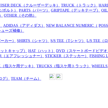
UISER DECK
（クルーザーデッキ）
TRUCK
（トラック）
HAR
ス/ボルト）
PARTS
（パーツ）
GRIPTAPE
（デッキテープ）
OIL
）
OTHER
（その他）
）
ADIDAS
（アディダス）
NEW BALANCE NUMERIC
（
POS
シューズ補修）
パーカー）
SHIRTS
（シャツ）
S/S TEE
（Tシャツ）
L/S TEE
（ロ
ニットキャップ）
HAT
（ハット）
DVD
（スケートボードビデオ
R
（エアフレッシュナー）
STICKER
（ステッカー）
FISHING 
K
（指スケ用デッキ）
TRUCKS
（指スケ用トラック）
WHEELS
ログ）
TEAM
（チーム）