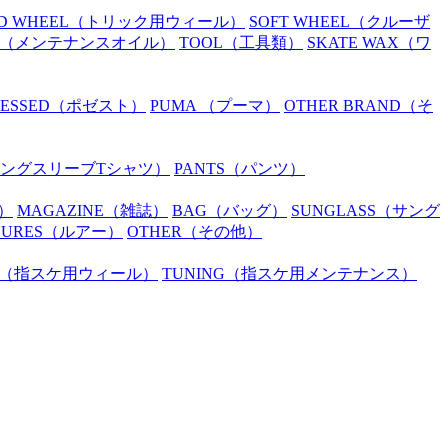
D WHEEL
（トリック用ウィール）
SOFT WHEEL
（クルーザ
（メンテナンスオイル）
TOOL
（工具類）
SKATE WAX
（ワ
SESSED
（ポゼスト）
PUMA
（プーマ）
OTHER BRAND
（そ
ングスリーブTシャツ）
PANTS
（パンツ）
）
MAGAZINE
（雑誌）
BAG
（バッグ）
SUNGLASS
（サング
LURES
（ルアー）
OTHER
（その他）
（指スケ用ウィール）
TUNING
（指スケ用メンテナンス）