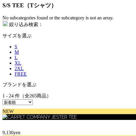
S/S TEE（Tシャツ）
No subcategories found or the subcategory is not an array.
絞り込み検索：
サイズを選ぶ
S
M
L
XL
2XL
FREE
ブランドを選ぶ
1 - 24 件（全265商品）
NEW
9,130yen