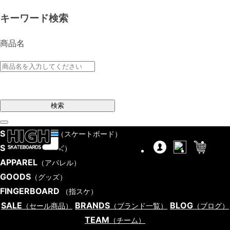
キーワード検索
商品名
検索
SKATEBOARD
（スケートボード）
SHOES
（シューズ）
APPAREL
（アパレル）
GOODS
（グッズ）
FINGERBOARD
（指スケ）
SALE
BRANDS
BLOG
（セール商品）
（ブランド一覧）
（ブログ）
TEAM
（チーム）