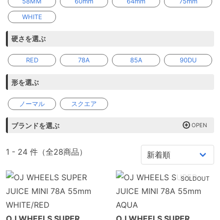
58MM
60mm
64mm
75mm
じくらいの標準サイズなので
遊びながら移動しやすいで
WHITE
す。コスパ良し！
OJ
ハイソックス一番人気のソフ
硬さを選ぶ
トウィールです。長距離は
HOT JUICE、ラフな路面は
RED
78A
85A
90DU
SUPER JUICE、チョイ乗りは
MINIシリーズです！！
形を選ぶ
SPITFIRE
王道なブランドのソフトウィ
ールです。コアが少し大きめ
ノーマル
スクエア
なので、スピード感が出やす
いです。
ブランドを選ぶ
BONES
硬めの乗り心地で、とにかく
速くラフな路面を行きたい方
にオススメのラフライダーが
1 - 24 件（全28商品）
オススメです。
※サイズ選びに関してはあくまで目安ですので、どれがい
SOLDOUT
いかわからないとお悩みの方、詳しい説明が聞きたい方は
店舗までお電話
ください。
※4つで1セット
OJ WHEELS SUPER
OJ WHEELS SUPER