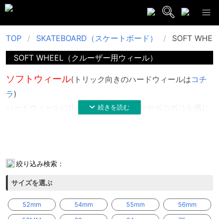
TOP
SKATEBOARD（スケートボード）
SOFT WH
SOFT WHEEL（クルーザー用ウィール）
ソフトウィール
(トリック向きのハードウィールは
コチ
ラ
)
ハードウィールに比べ、地面のガタガタやボコボコを感じ
づらく、スピードも落ちず静かに走り続けられるのがソフ
No subcategories found or the subcategory is not an
トウィールです。 移動メインでちょこっとトリックもやっ
array.
て見たいという人は小さめのソフトウィール(52-55mm)、
自転車のように快適な乗り心地を求める方は大きめのソフ
絞り込み検索：
トウィール(58-60MM程度)がオススメです。
サイズを選ぶ
ブランド
特徴
HIGHSOX
,MxMxM
初心者の方で悩んでる方はこ
52mm
54mm
55mm
56mm
れでOK！ハードウィールと同