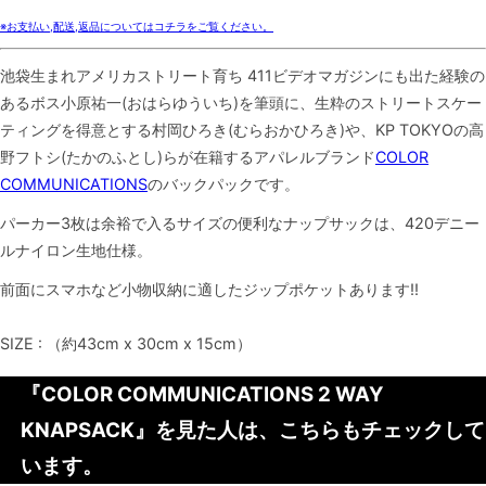
※お支払い,配送,返品についてはコチラをご覧ください。
池袋生まれアメリカストリート育ち 411ビデオマガジンにも出た経験の
あるボス小原祐一(おはらゆういち)を筆頭に、生粋のストリートスケー
ティングを得意とする村岡ひろき(むらおかひろき)や、KP TOKYOの高
野フトシ(たかのふとし)らが在籍するアパレルブランド
COLOR
COMMUNICATIONS
のバックパックです。
パーカー3枚は余裕で入るサイズの便利なナップサックは、420デニー
ルナイロン生地仕様。
前面にスマホなど小物収納に適したジップポケットあります!!
SIZE : （約43cm x 30cm x 15cm）
『COLOR COMMUNICATIONS 2 WAY
KNAPSACK』を見た人は、こちらもチェックして
います。