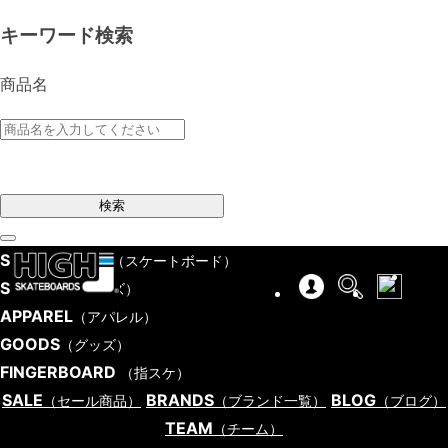
キーワード検索
商品名
検索
SKATEBOARD
（スケートボード）
SHOES
（シューズ）
APPAREL
（アパレル）
GOODS
（グッズ）
FINGERBOARD
（指スケ）
SALE
BRANDS
BLOG
（セール商品）
（ブランド一覧）
（ブログ）
TEAM
（チーム）