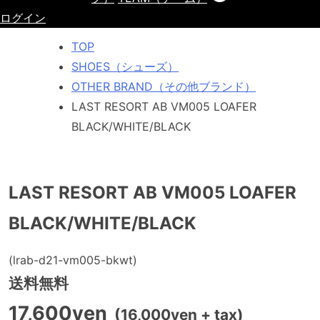
ログイン
TOP
SHOES（シューズ）
OTHER BRAND（その他ブランド）
LAST RESORT AB VM005 LOAFER
BLACK/WHITE/BLACK
LAST RESORT AB VM005 LOAFER
BLACK/WHITE/BLACK
(lrab-d21-vm005-bkwt)
送料無料
17,600yen
(16,000yen + tax)