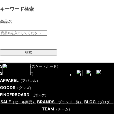
キーワード検索
商品名
検索
SKATEBOARD
（スケートボード）
SHOES
（シューズ）
APPAREL
（アパレル）
GOODS
（グッズ）
FINGERBOARD
（指スケ）
SALE
BRANDS
BLOG
（セール商品）
（ブランド一覧）
（ブログ）
TEAM
（チーム）