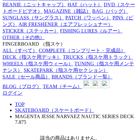
BEANIE
（ニットキャップ）
HAT
（ハット）
DVD
（スケー
トボードビデオ）
MAGAZINE
（雑誌）
BAG
（バッグ）
SUNGLASS
（サングラス）
PATCH
（ワッペン）
PINS
（ピ
ンズ）
AIR FRESHENER
（エアフレッシュナー）
STICKER
（ステッカー）
FISHING LURES
（ルアー）
OTHER
（その他）
FINGERBOARD
（指スケ）
ALL
（すべて）
COMPLETE
（コンプリート・完成品）
DECK
（指スケ用デッキ）
TRUCKS
（指スケ用トラック）
WHEELS
（指スケ用ウィール）
TUNING
（指スケ用メンテ
ナンス）
SKATEPARK
（指スケ用セクション）
SALE
（セール商品）
BRANDS
（ブランド一覧）
BLOG
（ブログ）
TEAM
（チーム）
ログイン
TOP
SKATEBOARD（スケートボード）
MAGENTA JESSE NARVAEZ NAUTIC SERIES DECK
7.875
該当の商品はありません。