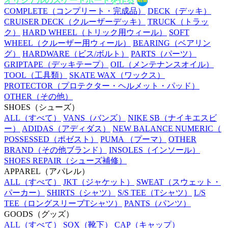
オリジナルのスケートボードを作る
COMPLETE
（コンプリート・完成品）
DECK
（デッキ）
CRUISER DECK
（クルーザーデッキ）
TRUCK
（トラッ
ク）
HARD WHEEL
（トリック用ウィール）
SOFT
WHEEL
（クルーザー用ウィール）
BEARING
（ベアリン
グ）
HARDWARE
（ビス/ボルト）
PARTS
（パーツ）
GRIPTAPE
（デッキテープ）
OIL
（メンテナンスオイル）
TOOL
（工具類）
SKATE WAX
（ワックス）
PROTECTOR
（プロテクター・ヘルメット・パッド）
OTHER
（その他）
SHOES
（シューズ）
ALL
（すべて）
VANS
（バンズ）
NIKE SB
（ナイキエスビ
ー）
ADIDAS
（アディダス）
NEW BALANCE NUMERIC
（
POSSESSED
（ポゼスト）
PUMA
（プーマ）
OTHER
BRAND
（その他ブランド）
INSOLES
（インソール）
SHOES REPAIR
（シューズ補修）
APPAREL
（アパレル）
ALL
（すべて）
JKT
（ジャケット）
SWEAT
（スウェット・
パーカー）
SHIRTS
（シャツ）
S/S TEE
（Tシャツ）
L/S
TEE
（ロングスリーブTシャツ）
PANTS
（パンツ）
GOODS
（グッズ）
ALL
（すべて）
SOX
（靴下）
CAP
（キャップ）