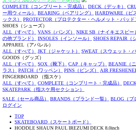
オリジナルのスケートボードを作る
COMPLETE
（コンプリート・完成品）
DECK
（デッキ）
CR
ー用ウィール）
BEARING
（ベアリング）
HARDWARE
（ビ
ックス）
PROTECTOR
（プロテクター・ヘルメット・パッド
SHOES
（シューズ）
ALL
（すべて）
VANS
（バンズ）
NIKE SB
（ナイキエスビー
の他ブランド）
INSOLES
（インソール）
SHOES REPAIR
（
APPAREL
（アパレル）
ALL
（すべて）
JKT
（ジャケット）
SWEAT
（スウェット・
GOODS
（グッズ）
ALL
（すべて）
SOX
（靴下）
CAP
（キャップ）
BEANIE
（
ラス）
PATCH
（ワッペン）
PINS
（ピンズ）
AIR FRESHENE
FINGERBOARD
（指スケ）
ALL
（すべて）
COMPLETE
（コンプリート・完成品）
DEC
SKATEPARK
（指スケ用セクション）
SALE
（セール商品）
BRANDS
（ブランド一覧）
BLOG
（ブ
ログイン
TOP
SKATEBOARD（スケートボード）
HODDLE SHAUN PAUL IREZUMI DECK 8.0inch