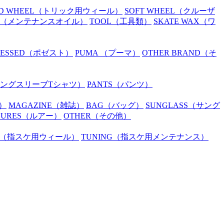
D WHEEL
（トリック用ウィール）
SOFT WHEEL
（クルーザ
（メンテナンスオイル）
TOOL
（工具類）
SKATE WAX
（ワ
SESSED
（ポゼスト）
PUMA
（プーマ）
OTHER BRAND
（そ
ングスリーブTシャツ）
PANTS
（パンツ）
）
MAGAZINE
（雑誌）
BAG
（バッグ）
SUNGLASS
（サング
LURES
（ルアー）
OTHER
（その他）
（指スケ用ウィール）
TUNING
（指スケ用メンテナンス）