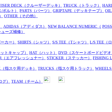
UISER DECK
（クルーザーデッキ）
TRUCK
（トラック）
HAR
ス/ボルト）
PARTS
（パーツ）
GRIPTAPE
（デッキテープ）
OIL
）
OTHER
（その他）
）
ADIDAS
（アディダス）
NEW BALANCE NUMERIC
（
POS
シューズ補修）
パーカー）
SHIRTS
（シャツ）
S/S TEE
（Tシャツ）
L/S TEE
（ロ
ニットキャップ）
HAT
（ハット）
DVD
（スケートボードビデオ
R
（エアフレッシュナー）
STICKER
（ステッカー）
FISHING 
K
（指スケ用デッキ）
TRUCKS
（指スケ用トラック）
WHEELS
ログ）
TEAM
（チーム）