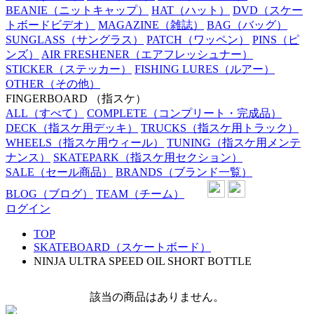
BEANIE
（ニットキャップ）
HAT
（ハット）
DVD
（スケー
トボードビデオ）
MAGAZINE
（雑誌）
BAG
（バッグ）
SUNGLASS
（サングラス）
PATCH
（ワッペン）
PINS
（ピ
ンズ）
AIR FRESHENER
（エアフレッシュナー）
STICKER
（ステッカー）
FISHING LURES
（ルアー）
OTHER
（その他）
FINGERBOARD
（指スケ）
ALL
（すべて）
COMPLETE
（コンプリート・完成品）
DECK
（指スケ用デッキ）
TRUCKS
（指スケ用トラック）
WHEELS
（指スケ用ウィール）
TUNING
（指スケ用メンテ
ナンス）
SKATEPARK
（指スケ用セクション）
SALE
（セール商品）
BRANDS
（ブランド一覧）
BLOG
（ブログ）
TEAM
（チーム）
ログイン
TOP
SKATEBOARD（スケートボード）
NINJA ULTRA SPEED OIL SHORT BOTTLE
該当の商品はありません。