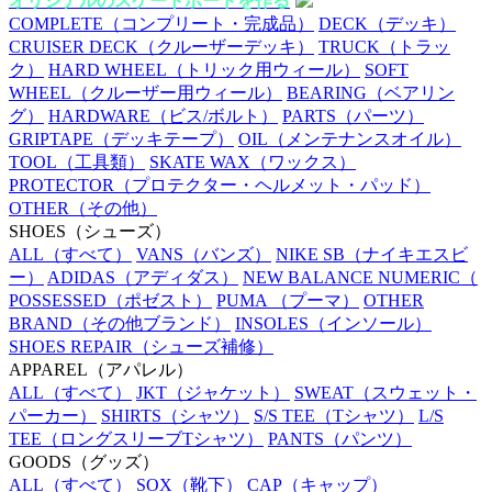
オリジナルのスケートボードを作る
COMPLETE
（コンプリート・完成品）
DECK
（デッキ）
CRUISER DECK
（クルーザーデッキ）
TRUCK
（トラッ
ク）
HARD WHEEL
（トリック用ウィール）
SOFT
WHEEL
（クルーザー用ウィール）
BEARING
（ベアリン
グ）
HARDWARE
（ビス/ボルト）
PARTS
（パーツ）
GRIPTAPE
（デッキテープ）
OIL
（メンテナンスオイル）
TOOL
（工具類）
SKATE WAX
（ワックス）
PROTECTOR
（プロテクター・ヘルメット・パッド）
OTHER
（その他）
SHOES
（シューズ）
ALL
（すべて）
VANS
（バンズ）
NIKE SB
（ナイキエスビ
ー）
ADIDAS
（アディダス）
NEW BALANCE NUMERIC
（
POSSESSED
（ポゼスト）
PUMA
（プーマ）
OTHER
BRAND
（その他ブランド）
INSOLES
（インソール）
SHOES REPAIR
（シューズ補修）
APPAREL
（アパレル）
ALL
（すべて）
JKT
（ジャケット）
SWEAT
（スウェット・
パーカー）
SHIRTS
（シャツ）
S/S TEE
（Tシャツ）
L/S
TEE
（ロングスリーブTシャツ）
PANTS
（パンツ）
GOODS
（グッズ）
ALL
（すべて）
SOX
（靴下）
CAP
（キャップ）