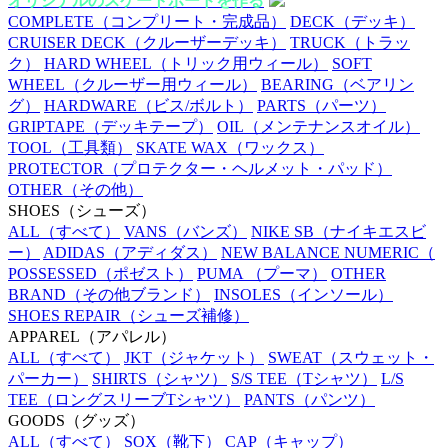
オリジナルのスケートボードを作る
COMPLETE
（コンプリート・完成品）
DECK
（デッキ）
CRUISER DECK
（クルーザーデッキ）
TRUCK
（トラッ
ク）
HARD WHEEL
（トリック用ウィール）
SOFT
WHEEL
（クルーザー用ウィール）
BEARING
（ベアリン
グ）
HARDWARE
（ビス/ボルト）
PARTS
（パーツ）
GRIPTAPE
（デッキテープ）
OIL
（メンテナンスオイル）
TOOL
（工具類）
SKATE WAX
（ワックス）
PROTECTOR
（プロテクター・ヘルメット・パッド）
OTHER
（その他）
SHOES
（シューズ）
ALL
（すべて）
VANS
（バンズ）
NIKE SB
（ナイキエスビ
ー）
ADIDAS
（アディダス）
NEW BALANCE NUMERIC
（
POSSESSED
（ポゼスト）
PUMA
（プーマ）
OTHER
BRAND
（その他ブランド）
INSOLES
（インソール）
SHOES REPAIR
（シューズ補修）
APPAREL
（アパレル）
ALL
（すべて）
JKT
（ジャケット）
SWEAT
（スウェット・
パーカー）
SHIRTS
（シャツ）
S/S TEE
（Tシャツ）
L/S
TEE
（ロングスリーブTシャツ）
PANTS
（パンツ）
GOODS
（グッズ）
ALL
（すべて）
SOX
（靴下）
CAP
（キャップ）