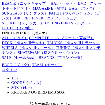
BEANIE
（ニットキャップ）
HAT
（ハット）
DVD
（スケー
トボードビデオ）
MAGAZINE
（雑誌）
BAG
（バッグ）
SUNGLASS
（サングラス）
PATCH
（ワッペン）
PINS
（ピ
ンズ）
AIR FRESHENER
（エアフレッシュナー）
STICKER
（ステッカー）
FISHING LURES
（ルアー）
OTHER
（その他）
FINGERBOARD
（指スケ）
ALL
（すべて）
COMPLETE
（コンプリート・完成品）
DECK
（指スケ用デッキ）
TRUCKS
（指スケ用トラック）
WHEELS
（指スケ用ウィール）
TUNING
（指スケ用メンテ
ナンス）
SKATEPARK
（指スケ用セクション）
SALE
（セール商品）
BRANDS
（ブランド一覧）
BLOG
（ブログ）
TEAM
（チーム）
ログイン
TOP
GOODS（グッズ）
SOX（靴下）
KROOKED OG BIRD EMB SOX
該当の商品はありません。