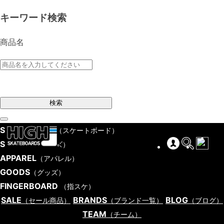
キーワード検索
商品名
検索
SKATEBOARD
（スケートボード）
SHOES
（シューズ）
APPAREL
（アパレル）
GOODS
（グッズ）
FINGERBOARD
（指スケ）
SALE
BRANDS
BLOG
（セール商品）
（ブランド一覧）
（ブログ）
TEAM
（チーム）