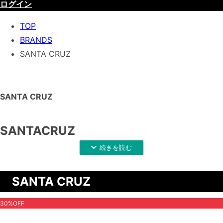
ログイン
TOP
BRANDS
SANTA CRUZ
SANTA CRUZ
SANTACRUZ
1973年アメリカ北カリフォルニアサンタクルーズにて設立。
80年代、アーティストJim Phillips（ジム・フィリップス）を
SANTA CRUZ
起用し、永遠の名作
スクリーミングハンド
で爆発的な人気を誇
り、その後も数々の名作アートデッキを世に送り出しました。
30%OFF
アートだけではなくテクノロジーにもこだわり、90年代には