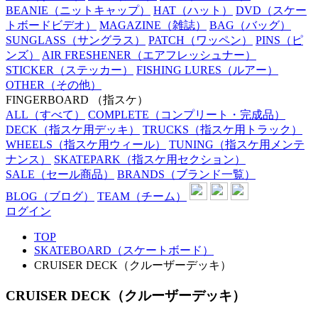
BEANIE
（ニットキャップ）
HAT
（ハット）
DVD
（スケー
トボードビデオ）
MAGAZINE
（雑誌）
BAG
（バッグ）
SUNGLASS
（サングラス）
PATCH
（ワッペン）
PINS
（ピ
ンズ）
AIR FRESHENER
（エアフレッシュナー）
STICKER
（ステッカー）
FISHING LURES
（ルアー）
OTHER
（その他）
FINGERBOARD
（指スケ）
ALL
（すべて）
COMPLETE
（コンプリート・完成品）
DECK
（指スケ用デッキ）
TRUCKS
（指スケ用トラック）
WHEELS
（指スケ用ウィール）
TUNING
（指スケ用メンテ
ナンス）
SKATEPARK
（指スケ用セクション）
SALE
（セール商品）
BRANDS
（ブランド一覧）
BLOG
（ブログ）
TEAM
（チーム）
ログイン
TOP
SKATEBOARD（スケートボード）
CRUISER DECK（クルーザーデッキ）
CRUISER DECK（クルーザーデッキ）