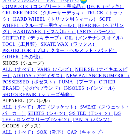
オリジナルのスケートボードを作る
COMPLETE
（コンプリート・完成品）
DECK
（デッキ）
CRUISER DECK
（クルーザーデッキ）
TRUCK
（トラッ
ク）
HARD WHEEL
（トリック用ウィール）
SOFT
WHEEL
（クルーザー用ウィール）
BEARING
（ベアリン
グ）
HARDWARE
（ビス/ボルト）
PARTS
（パーツ）
GRIPTAPE
（デッキテープ）
OIL
（メンテナンスオイル）
TOOL
（工具類）
SKATE WAX
（ワックス）
PROTECTOR
（プロテクター・ヘルメット・パッド）
OTHER
（その他）
SHOES
（シューズ）
ALL
（すべて）
VANS
（バンズ）
NIKE SB
（ナイキエスビ
ー）
ADIDAS
（アディダス）
NEW BALANCE NUMERIC
（
POSSESSED
（ポゼスト）
PUMA
（プーマ）
OTHER
BRAND
（その他ブランド）
INSOLES
（インソール）
SHOES REPAIR
（シューズ補修）
APPAREL
（アパレル）
ALL
（すべて）
JKT
（ジャケット）
SWEAT
（スウェット・
パーカー）
SHIRTS
（シャツ）
S/S TEE
（Tシャツ）
L/S
TEE
（ロングスリーブTシャツ）
PANTS
（パンツ）
GOODS
（グッズ）
ALL
（すべて）
SOX
（靴下）
CAP
（キャップ）