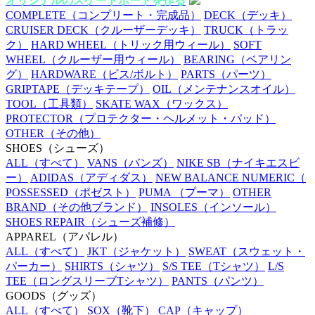
オリジナルのスケートボードを作る
COMPLETE
（コンプリート・完成品）
DECK
（デッキ）
CRUISER DECK
（クルーザーデッキ）
TRUCK
（トラッ
ク）
HARD WHEEL
（トリック用ウィール）
SOFT
WHEEL
（クルーザー用ウィール）
BEARING
（ベアリン
グ）
HARDWARE
（ビス/ボルト）
PARTS
（パーツ）
GRIPTAPE
（デッキテープ）
OIL
（メンテナンスオイル）
TOOL
（工具類）
SKATE WAX
（ワックス）
PROTECTOR
（プロテクター・ヘルメット・パッド）
OTHER
（その他）
SHOES
（シューズ）
ALL
（すべて）
VANS
（バンズ）
NIKE SB
（ナイキエスビ
ー）
ADIDAS
（アディダス）
NEW BALANCE NUMERIC
（
POSSESSED
（ポゼスト）
PUMA
（プーマ）
OTHER
BRAND
（その他ブランド）
INSOLES
（インソール）
SHOES REPAIR
（シューズ補修）
APPAREL
（アパレル）
ALL
（すべて）
JKT
（ジャケット）
SWEAT
（スウェット・
パーカー）
SHIRTS
（シャツ）
S/S TEE
（Tシャツ）
L/S
TEE
（ロングスリーブTシャツ）
PANTS
（パンツ）
GOODS
（グッズ）
ALL
（すべて）
SOX
（靴下）
CAP
（キャップ）