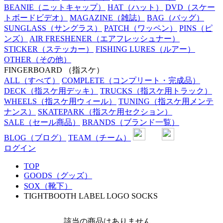
BEANIE
（ニットキャップ）
HAT
（ハット）
DVD
（スケー
トボードビデオ）
MAGAZINE
（雑誌）
BAG
（バッグ）
SUNGLASS
（サングラス）
PATCH
（ワッペン）
PINS
（ピ
ンズ）
AIR FRESHENER
（エアフレッシュナー）
STICKER
（ステッカー）
FISHING LURES
（ルアー）
OTHER
（その他）
FINGERBOARD
（指スケ）
ALL
（すべて）
COMPLETE
（コンプリート・完成品）
DECK
（指スケ用デッキ）
TRUCKS
（指スケ用トラック）
WHEELS
（指スケ用ウィール）
TUNING
（指スケ用メンテ
ナンス）
SKATEPARK
（指スケ用セクション）
SALE
（セール商品）
BRANDS
（ブランド一覧）
BLOG
（ブログ）
TEAM
（チーム）
ログイン
TOP
GOODS（グッズ）
SOX（靴下）
TIGHTBOOTH LABEL LOGO SOCKS
該当の商品はありません。