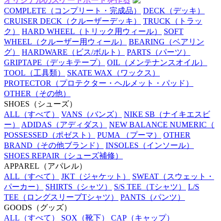
オリジナルのスケートボードを作る
COMPLETE
（コンプリート・完成品）
DECK
（デッキ）
CRUISER DECK
（クルーザーデッキ）
TRUCK
（トラッ
ク）
HARD WHEEL
（トリック用ウィール）
SOFT
WHEEL
（クルーザー用ウィール）
BEARING
（ベアリン
グ）
HARDWARE
（ビス/ボルト）
PARTS
（パーツ）
GRIPTAPE
（デッキテープ）
OIL
（メンテナンスオイル）
TOOL
（工具類）
SKATE WAX
（ワックス）
PROTECTOR
（プロテクター・ヘルメット・パッド）
OTHER
（その他）
SHOES
（シューズ）
ALL
（すべて）
VANS
（バンズ）
NIKE SB
（ナイキエスビ
ー）
ADIDAS
（アディダス）
NEW BALANCE NUMERIC
（
POSSESSED
（ポゼスト）
PUMA
（プーマ）
OTHER
BRAND
（その他ブランド）
INSOLES
（インソール）
SHOES REPAIR
（シューズ補修）
APPAREL
（アパレル）
ALL
（すべて）
JKT
（ジャケット）
SWEAT
（スウェット・
パーカー）
SHIRTS
（シャツ）
S/S TEE
（Tシャツ）
L/S
TEE
（ロングスリーブTシャツ）
PANTS
（パンツ）
GOODS
（グッズ）
ALL
（すべて）
SOX
（靴下）
CAP
（キャップ）