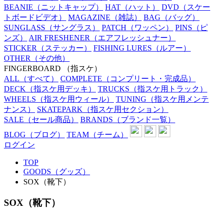
BEANIE
（ニットキャップ）
HAT
（ハット）
DVD
（スケー
トボードビデオ）
MAGAZINE
（雑誌）
BAG
（バッグ）
SUNGLASS
（サングラス）
PATCH
（ワッペン）
PINS
（ピ
ンズ）
AIR FRESHENER
（エアフレッシュナー）
STICKER
（ステッカー）
FISHING LURES
（ルアー）
OTHER
（その他）
FINGERBOARD
（指スケ）
ALL
（すべて）
COMPLETE
（コンプリート・完成品）
DECK
（指スケ用デッキ）
TRUCKS
（指スケ用トラック）
WHEELS
（指スケ用ウィール）
TUNING
（指スケ用メンテ
ナンス）
SKATEPARK
（指スケ用セクション）
SALE
（セール商品）
BRANDS
（ブランド一覧）
BLOG
（ブログ）
TEAM
（チーム）
ログイン
TOP
GOODS（グッズ）
SOX（靴下）
SOX（靴下）