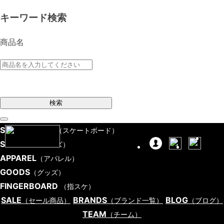
キーワード検索
商品名
検索
SKATEBOARD
（スケートボード）
SHOES
（シューズ）
APPAREL
（アパレル）
GOODS
（グッズ）
FINGERBOARD
（指スケ）
SALE
BRANDS
BLOG
（セール商品）
（ブランド一覧）
（ブログ）
TEAM
（チーム）