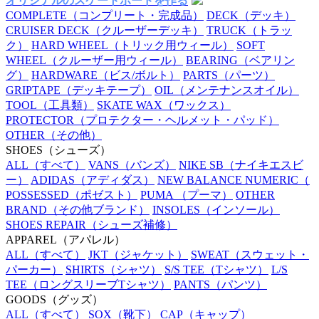
オリジナルのスケートボードを作る
COMPLETE
（コンプリート・完成品）
DECK
（デッキ）
CRUISER DECK
（クルーザーデッキ）
TRUCK
（トラッ
ク）
HARD WHEEL
（トリック用ウィール）
SOFT
WHEEL
（クルーザー用ウィール）
BEARING
（ベアリン
グ）
HARDWARE
（ビス/ボルト）
PARTS
（パーツ）
GRIPTAPE
（デッキテープ）
OIL
（メンテナンスオイル）
TOOL
（工具類）
SKATE WAX
（ワックス）
PROTECTOR
（プロテクター・ヘルメット・パッド）
OTHER
（その他）
SHOES
（シューズ）
ALL
（すべて）
VANS
（バンズ）
NIKE SB
（ナイキエスビ
ー）
ADIDAS
（アディダス）
NEW BALANCE NUMERIC
（
POSSESSED
（ポゼスト）
PUMA
（プーマ）
OTHER
BRAND
（その他ブランド）
INSOLES
（インソール）
SHOES REPAIR
（シューズ補修）
APPAREL
（アパレル）
ALL
（すべて）
JKT
（ジャケット）
SWEAT
（スウェット・
パーカー）
SHIRTS
（シャツ）
S/S TEE
（Tシャツ）
L/S
TEE
（ロングスリーブTシャツ）
PANTS
（パンツ）
GOODS
（グッズ）
ALL
（すべて）
SOX
（靴下）
CAP
（キャップ）