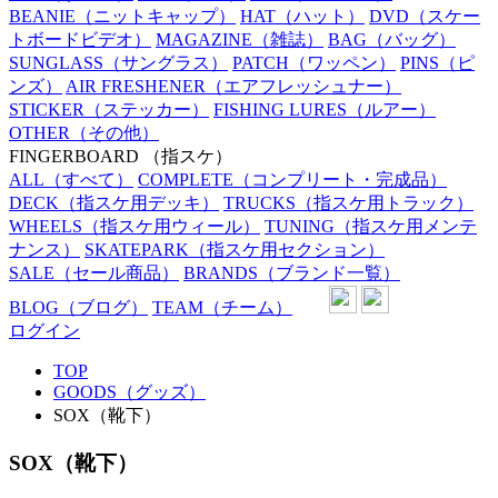
BEANIE
（ニットキャップ）
HAT
（ハット）
DVD
（スケー
トボードビデオ）
MAGAZINE
（雑誌）
BAG
（バッグ）
SUNGLASS
（サングラス）
PATCH
（ワッペン）
PINS
（ピ
ンズ）
AIR FRESHENER
（エアフレッシュナー）
STICKER
（ステッカー）
FISHING LURES
（ルアー）
OTHER
（その他）
FINGERBOARD
（指スケ）
ALL
（すべて）
COMPLETE
（コンプリート・完成品）
DECK
（指スケ用デッキ）
TRUCKS
（指スケ用トラック）
WHEELS
（指スケ用ウィール）
TUNING
（指スケ用メンテ
ナンス）
SKATEPARK
（指スケ用セクション）
SALE
（セール商品）
BRANDS
（ブランド一覧）
BLOG
（ブログ）
TEAM
（チーム）
ログイン
TOP
GOODS（グッズ）
SOX（靴下）
SOX（靴下）