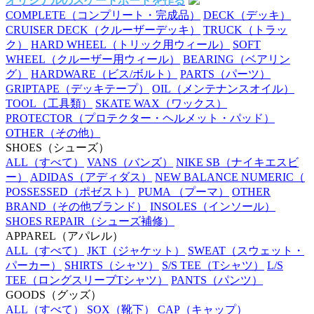
オリジナルのスケートボードを作る
COMPLETE
（コンプリート・完成品）
DECK
（デッキ）
CRUISER DECK
（クルーザーデッキ）
TRUCK
（トラッ
ク）
HARD WHEEL
（トリック用ウィール）
SOFT
WHEEL
（クルーザー用ウィール）
BEARING
（ベアリン
グ）
HARDWARE
（ビス/ボルト）
PARTS
（パーツ）
GRIPTAPE
（デッキテープ）
OIL
（メンテナンスオイル）
TOOL
（工具類）
SKATE WAX
（ワックス）
PROTECTOR
（プロテクター・ヘルメット・パッド）
OTHER
（その他）
SHOES
（シューズ）
ALL
（すべて）
VANS
（バンズ）
NIKE SB
（ナイキエスビ
ー）
ADIDAS
（アディダス）
NEW BALANCE NUMERIC
（
POSSESSED
（ポゼスト）
PUMA
（プーマ）
OTHER
BRAND
（その他ブランド）
INSOLES
（インソール）
SHOES REPAIR
（シューズ補修）
APPAREL
（アパレル）
ALL
（すべて）
JKT
（ジャケット）
SWEAT
（スウェット・
パーカー）
SHIRTS
（シャツ）
S/S TEE
（Tシャツ）
L/S
TEE
（ロングスリーブTシャツ）
PANTS
（パンツ）
GOODS
（グッズ）
ALL
（すべて）
SOX
（靴下）
CAP
（キャップ）