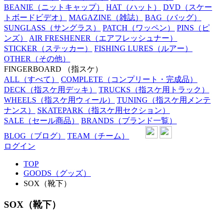
BEANIE
（ニットキャップ）
HAT
（ハット）
DVD
（スケー
トボードビデオ）
MAGAZINE
（雑誌）
BAG
（バッグ）
SUNGLASS
（サングラス）
PATCH
（ワッペン）
PINS
（ピ
ンズ）
AIR FRESHENER
（エアフレッシュナー）
STICKER
（ステッカー）
FISHING LURES
（ルアー）
OTHER
（その他）
FINGERBOARD
（指スケ）
ALL
（すべて）
COMPLETE
（コンプリート・完成品）
DECK
（指スケ用デッキ）
TRUCKS
（指スケ用トラック）
WHEELS
（指スケ用ウィール）
TUNING
（指スケ用メンテ
ナンス）
SKATEPARK
（指スケ用セクション）
SALE
（セール商品）
BRANDS
（ブランド一覧）
BLOG
（ブログ）
TEAM
（チーム）
ログイン
TOP
GOODS（グッズ）
SOX（靴下）
SOX（靴下）