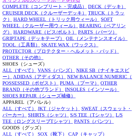
オリジナルのスケートボードを作る
COMPLETE
（コンプリート・完成品）
DECK
（デッキ）
CRUISER DECK
（クルーザーデッキ）
TRUCK
（トラッ
ク）
HARD WHEEL
（トリック用ウィール）
SOFT
WHEEL
（クルーザー用ウィール）
BEARING
（ベアリン
グ）
HARDWARE
（ビス/ボルト）
PARTS
（パーツ）
GRIPTAPE
（デッキテープ）
OIL
（メンテナンスオイル）
TOOL
（工具類）
SKATE WAX
（ワックス）
PROTECTOR
（プロテクター・ヘルメット・パッド）
OTHER
（その他）
SHOES
（シューズ）
ALL
（すべて）
VANS
（バンズ）
NIKE SB
（ナイキエスビ
ー）
ADIDAS
（アディダス）
NEW BALANCE NUMERIC
（
POSSESSED
（ポゼスト）
PUMA
（プーマ）
OTHER
BRAND
（その他ブランド）
INSOLES
（インソール）
SHOES REPAIR
（シューズ補修）
APPAREL
（アパレル）
ALL
（すべて）
JKT
（ジャケット）
SWEAT
（スウェット・
パーカー）
SHIRTS
（シャツ）
S/S TEE
（Tシャツ）
L/S
TEE
（ロングスリーブTシャツ）
PANTS
（パンツ）
GOODS
（グッズ）
ALL
（すべて）
SOX
（靴下）
CAP
（キャップ）