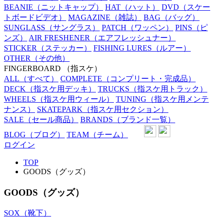
BEANIE
（ニットキャップ）
HAT
（ハット）
DVD
（スケー
トボードビデオ）
MAGAZINE
（雑誌）
BAG
（バッグ）
SUNGLASS
（サングラス）
PATCH
（ワッペン）
PINS
（ピ
ンズ）
AIR FRESHENER
（エアフレッシュナー）
STICKER
（ステッカー）
FISHING LURES
（ルアー）
OTHER
（その他）
FINGERBOARD
（指スケ）
ALL
（すべて）
COMPLETE
（コンプリート・完成品）
DECK
（指スケ用デッキ）
TRUCKS
（指スケ用トラック）
WHEELS
（指スケ用ウィール）
TUNING
（指スケ用メンテ
ナンス）
SKATEPARK
（指スケ用セクション）
SALE
（セール商品）
BRANDS
（ブランド一覧）
BLOG
（ブログ）
TEAM
（チーム）
ログイン
TOP
GOODS（グッズ）
GOODS（グッズ）
SOX（靴下）