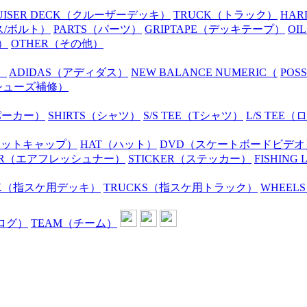
UISER DECK
（クルーザーデッキ）
TRUCK
（トラック）
HAR
ス/ボルト）
PARTS
（パーツ）
GRIPTAPE
（デッキテープ）
OIL
）
OTHER
（その他）
）
ADIDAS
（アディダス）
NEW BALANCE NUMERIC
（
POS
シューズ補修）
パーカー）
SHIRTS
（シャツ）
S/S TEE
（Tシャツ）
L/S TEE
（ロ
ニットキャップ）
HAT
（ハット）
DVD
（スケートボードビデオ
R
（エアフレッシュナー）
STICKER
（ステッカー）
FISHING 
K
（指スケ用デッキ）
TRUCKS
（指スケ用トラック）
WHEELS
ログ）
TEAM
（チーム）