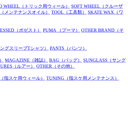
D WHEEL
（トリック用ウィール）
SOFT WHEEL
（クルーザ
（メンテナンスオイル）
TOOL
（工具類）
SKATE WAX
（ワ
SESSED
（ポゼスト）
PUMA
（プーマ）
OTHER BRAND
（そ
ングスリーブTシャツ）
PANTS
（パンツ）
）
MAGAZINE
（雑誌）
BAG
（バッグ）
SUNGLASS
（サング
LURES
（ルアー）
OTHER
（その他）
（指スケ用ウィール）
TUNING
（指スケ用メンテナンス）