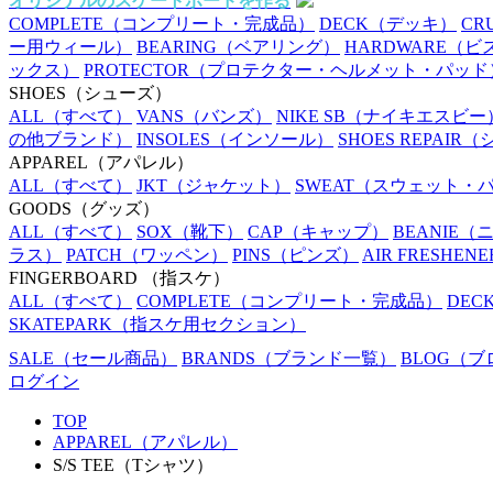
オリジナルのスケートボードを作る
COMPLETE
（コンプリート・完成品）
DECK
（デッキ）
CR
ー用ウィール）
BEARING
（ベアリング）
HARDWARE
（ビ
ックス）
PROTECTOR
（プロテクター・ヘルメット・パッド
SHOES
（シューズ）
ALL
（すべて）
VANS
（バンズ）
NIKE SB
（ナイキエスビー
の他ブランド）
INSOLES
（インソール）
SHOES REPAIR
（
APPAREL
（アパレル）
ALL
（すべて）
JKT
（ジャケット）
SWEAT
（スウェット・
GOODS
（グッズ）
ALL
（すべて）
SOX
（靴下）
CAP
（キャップ）
BEANIE
（
ラス）
PATCH
（ワッペン）
PINS
（ピンズ）
AIR FRESHENE
FINGERBOARD
（指スケ）
ALL
（すべて）
COMPLETE
（コンプリート・完成品）
DEC
SKATEPARK
（指スケ用セクション）
SALE
（セール商品）
BRANDS
（ブランド一覧）
BLOG
（ブ
ログイン
TOP
APPAREL（アパレル）
S/S TEE（Tシャツ）