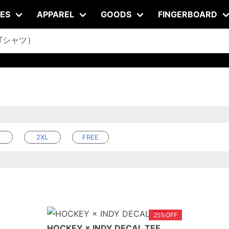
ES
APPAREL
GOODS
FINGERBOARD
（Tシャツ）
not an array.
2XL
FREE
25%OFF
HOCKEY × INDY DECAL TEE