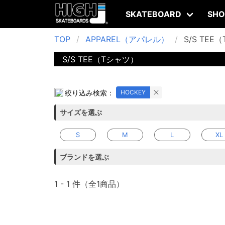
SKATEBOARD
SHO
TOP
APPAREL（アパレル）
S/S TEE
S/S TEE（Tシャツ）
No subcategories found or the subcategory is 
絞り込み検索：
HOCKEY
サイズを選ぶ
S
M
L
XL
ブランドを選ぶ
1 - 1 件（全1商品）