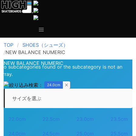
TOP
SHOES（シューズ）
NEW BALANCE NUMERIC
NEW BALANCE NUMERIC
No subcategories found or the subcategory is not an
array.
絞り込み検索：
24.0cm
サイズを選ぶ
22.0cm
22.5cm
23.0cm
23.5cm
24.0cm
24.5cm
25.0cm
25.5cm