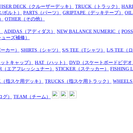
UISER DECK
（クルーザーデッキ）
TRUCK
（トラック）
HAR
ス/ボルト）
PARTS
（パーツ）
GRIPTAPE
（デッキテープ）
OIL
）
OTHER
（その他）
）
ADIDAS
（アディダス）
NEW BALANCE NUMERIC
（
POS
シューズ補修）
パーカー）
SHIRTS
（シャツ）
S/S TEE
（Tシャツ）
L/S TEE
（ロ
ニットキャップ）
HAT
（ハット）
DVD
（スケートボードビデオ
R
（エアフレッシュナー）
STICKER
（ステッカー）
FISHING 
K
（指スケ用デッキ）
TRUCKS
（指スケ用トラック）
WHEELS
ログ）
TEAM
（チーム）