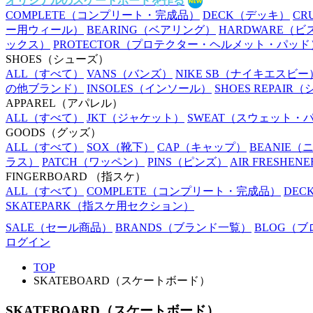
オリジナルのスケートボードを作る
COMPLETE
（コンプリート・完成品）
DECK
（デッキ）
CR
ー用ウィール）
BEARING
（ベアリング）
HARDWARE
（ビ
ックス）
PROTECTOR
（プロテクター・ヘルメット・パッド
SHOES
（シューズ）
ALL
（すべて）
VANS
（バンズ）
NIKE SB
（ナイキエスビー
の他ブランド）
INSOLES
（インソール）
SHOES REPAIR
（
APPAREL
（アパレル）
ALL
（すべて）
JKT
（ジャケット）
SWEAT
（スウェット・
GOODS
（グッズ）
ALL
（すべて）
SOX
（靴下）
CAP
（キャップ）
BEANIE
（
ラス）
PATCH
（ワッペン）
PINS
（ピンズ）
AIR FRESHENE
FINGERBOARD
（指スケ）
ALL
（すべて）
COMPLETE
（コンプリート・完成品）
DEC
SKATEPARK
（指スケ用セクション）
SALE
（セール商品）
BRANDS
（ブランド一覧）
BLOG
（ブ
ログイン
TOP
SKATEBOARD（スケートボード）
SKATEBOARD（スケートボード）