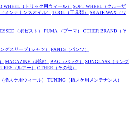
D WHEEL
（トリック用ウィール）
SOFT WHEEL
（クルーザ
（メンテナンスオイル）
TOOL
（工具類）
SKATE WAX
（ワ
SESSED
（ポゼスト）
PUMA
（プーマ）
OTHER BRAND
（そ
ングスリーブTシャツ）
PANTS
（パンツ）
）
MAGAZINE
（雑誌）
BAG
（バッグ）
SUNGLASS
（サング
LURES
（ルアー）
OTHER
（その他）
（指スケ用ウィール）
TUNING
（指スケ用メンテナンス）